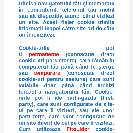
trimise navigatorului tău şi memorate
în computerul, telefonul tău mobil
sau alt dispozitiv, atunci când vizitezi
un site. Acest fişier cookie trimite
informaţii înapoi către site ori de câte
ori îl revizitezi.
Cookie-urile pot
fi
permanente
(cunoscute drept
cookie-uri persistente), care rămân în
computerul tău până când le ştergi,
sau
temporare
(cunoscute drept
cookie-uri pentru sesiune) care sunt
valabile doar până când închizi
fereastra navigatorului tău. Cookie-
urile pot fi ale părţii-gazdă (first-
party), care sunt configurate de site-
ul pe care îl vizitezi, sau ale unor
părţi terţe, care sunt configurate de
un site diferit de cel pe care îl vizitezi.
Cum utilizeaza
FitoLider
cookie-