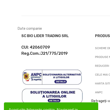
Date companie
SC BIO LIDER TRADING SRL
PRODUS
CUI: 42060709
SCHEME DE
Reg.Com.:J21/775/2019
PRODUSE 
REDUCERI 
CELE MAI
HARTA SIT
ANPC
Retrageți-v
Acest site foloseste cookie. Navigand in