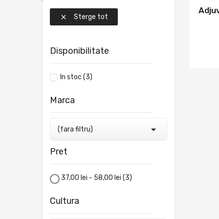
Adju
Sterge tot

Disponibilitate
In stoc
(3)
Marca

(fara filtru)
Pret
37,00 lei - 58,00 lei
(3)
Cultura