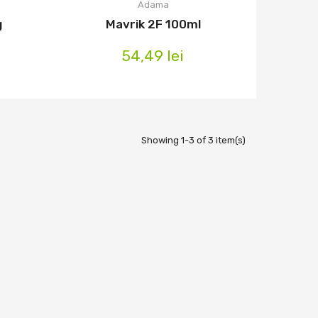
Adama
g
Mavrik 2F 100ml
54,49 lei
Showing 1-3 of 3 item(s)