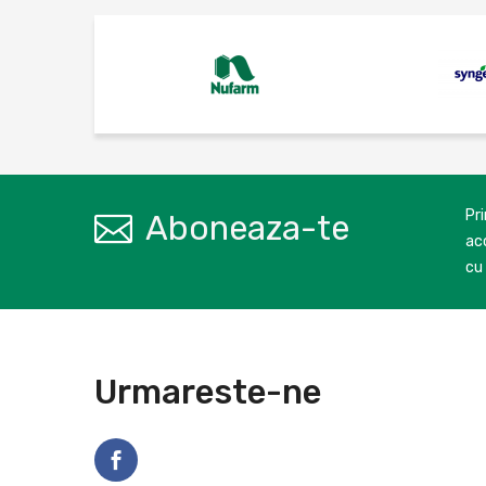
Pr
Aboneaza-te
aco
cu 
Urmareste-ne