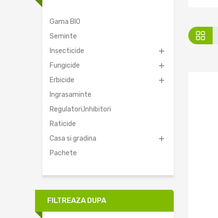
Gama BIO
Seminte
Insecticide

Fungicide

Erbicide

Ingrasaminte
Regulatori,Inhibitori
Raticide
Casa si gradina

Pachete
FILTREAZA DUPA