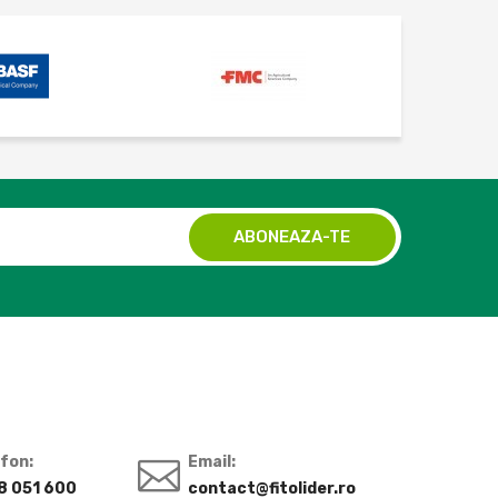
efon:
Email:
8 051 600
contact@fitolider.ro