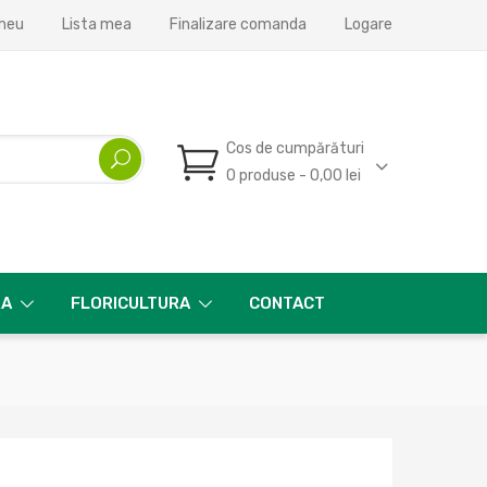
meu
Lista mea
Finalizare comanda
Logare
Cos de cumpărături
0 produse - 0,00 lei
RA
FLORICULTURA
CONTACT