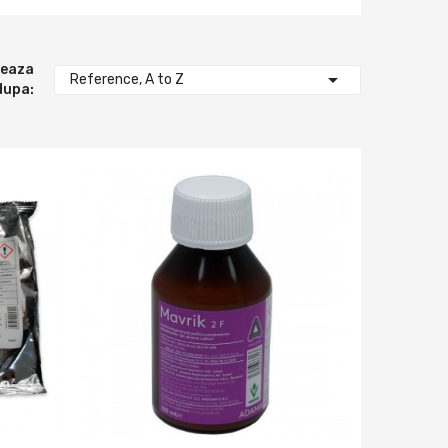
teaza

Reference, A to Z
dupa: