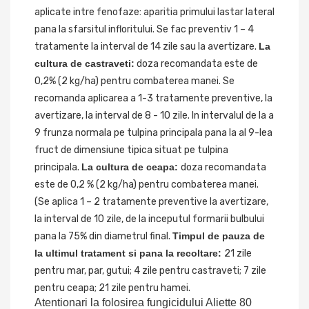
aplicate intre fenofaze: aparitia primului lastar lateral
pana la sfarsitul infloritului. Se fac preventiv 1 – 4
tratamente la interval de 14 zile sau la avertizare.
La
cultura de castraveti:
doza recomandata este de
0,2% (2 kg/ha) pentru combaterea manei. Se
recomanda aplicarea a 1-3 tratamente preventive, la
avertizare, la interval de 8 - 10 zile. In intervalul de la a
9 frunza normala pe tulpina principala pana la al 9-lea
fruct de dimensiune tipica situat pe tulpina
principala.
La cultura de ceapa:
doza recomandata
este de 0,2 % (2 kg/ha) pentru combaterea manei.
(Se aplica 1 – 2 tratamente preventive la avertizare,
la interval de 10 zile, de la inceputul formarii bulbului
pana la 75% din diametrul final.
Timpul de pauza de
la ultimul tratament si pana la recoltare:
21 zile
pentru mar, par, gutui; 4 zile pentru castraveti; 7 zile
pentru ceapa; 21 zile pentru hamei.
Atentionari la folosirea fungicidului Aliette 80