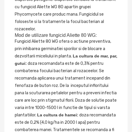
cu fungicid Aliette WG 80 apartin grupei
Phycomycete care produc mana. Fungicidul se
foloseste si la tratamente la focul bacterian al
rozaceelor.
Mod de utilizare fungicid Aliette 80 WG:
Fungicid Aliette 80 WG ofera o actiune preventiva,
prin inhibarea germinatiei sporilor si de blocare a
dezvoltarii miceliului in planta.
La cultura de mar, par,
gutui:
doza recomandata este de 0,3% pentru
combaterea focului bacterian al rozaceelor. Se
recomanda aplicarea unui tratament incepand din
fenofaza de buton roz. De la inceputul infloritului
pana la scuturarea petalelor pentru a preveni infectia
care are loc prin stigmatul florii. Doza de solutie poate
varia intre 1000-1500 l in functie de tipul si varsta
plantatiilor.
La cultura de hamei:
doza recomandata
este de 0,2% (4,0 kg/ha in 2000 l apa) pentru
combaterea manei. Tratamentele se recomanda a fi