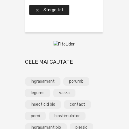
Sterge tot

CELE MAI CAUTATE
ingrasamant
porumb
legume
varza
insecticid bio
contact
pomi
biostimulator
ingrasamant bio
piersic