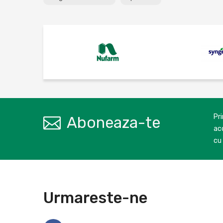
Pr
Aboneaza-te
aco
cu 
Urmareste-ne