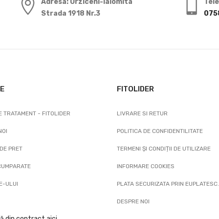
Adresa: Urziceni-Ialomita
Tel
Strada 1918 Nr.3
075
E
FITOLIDER
 TRATAMENT - FITOLIDER
LIVRARE SI RETUR
NOI
POLITICA DE CONFIDENTILITATE
DE PRET
TERMENI ȘI CONDIȚII DE UTILIZARE
 CUMPARATE
INFORMARE COOKIES
E-ULUI
PLATA SECURIZATA PRIN EUPLATESC
DESPRE NOI
ă din contract aici