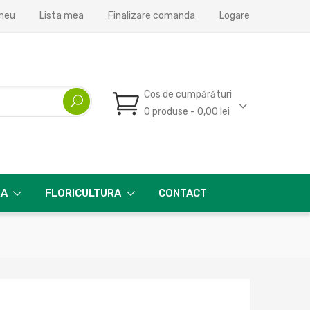
meu
Lista mea
Finalizare comanda
Logare
Cos de cumpărături
0 produse - 0,00 lei
RA
FLORICULTURA
CONTACT