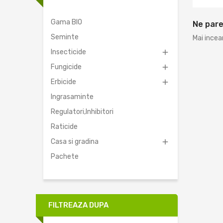
Gama BIO
Ne pare
Seminte
Mai incea
Insecticide

Fungicide

Erbicide

Ingrasaminte
Regulatori,Inhibitori
Raticide
Casa si gradina

Pachete
FILTREAZA DUPA