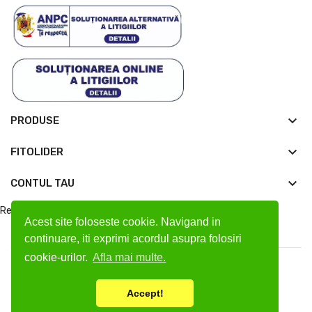
keyboard_arrow_down
PRODUSE
keyboard_arrow_down
FITOLIDER

CONTUL TAU
Retrageți-vă din contract aici
Acest site foloseste cookie. Navigand in
continuare, iti exprimi acordul asupra folosiri
cookie-urilor.
Afla mai multe.
Powered by
LGA
. All Rights Reserved
Accept!
Plată securizată prin: